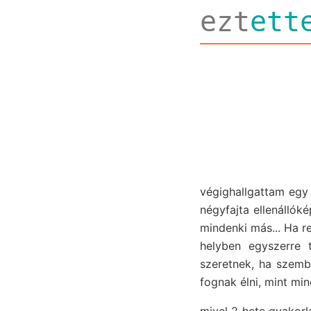
ezt
ett
végighallgattam egy
négyfajta ellenállóké
mindenki más... Ha r
helyben egyszerre 
szeretnek, ha szembe
fognak élni, mint min
mivel 2 hete gyakorla