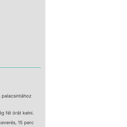
 palacsintához
 fél órát kelni.
keverés, 15 perc