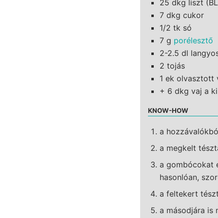
25 dkg liszt (B
7 dkg cukor
1/2 tk só
7 g
porélesztő
2-2.5 dl langyo
2 tojás
1 ek olvasztott 
+ 6 dkg vaj a k
KNOW-HOW
a hozzávalókbó
a megkelt tészt
a gombócokat e
hasonlóan, szor
a feltekert tész
a másodjára is 