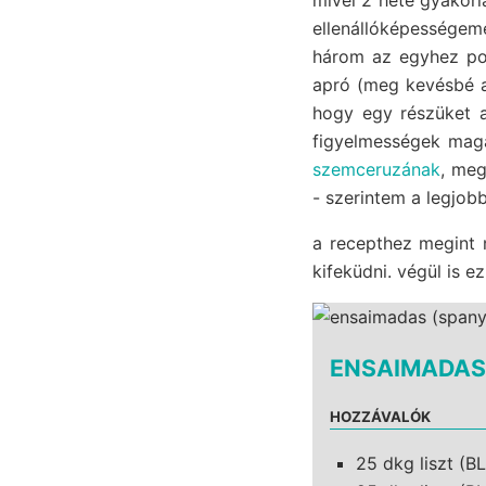
ellenállóképességeme
három az egyhez poz
apró (meg kevésbé a
hogy egy részüket
figyelmességek mag
szemceruzának
, me
- szerintem a legjobb
a recepthez megint 
kifeküdni. végül is ez
ENSAIMADAS 
HOZZÁVALÓK
25 dkg liszt (BL