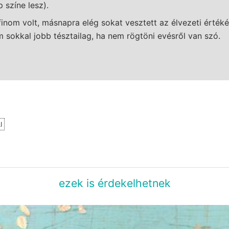
 színe lesz).
finom volt, másnapra elég sokat vesztett az élvezeti érték
 sokkal jobb tésztailag, ha nem rögtöni evésről van szó.
I
ezek is érdekelhetnek