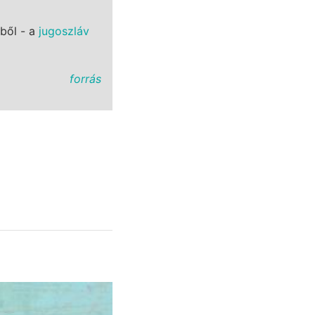
éből - a
jugoszláv
forrás