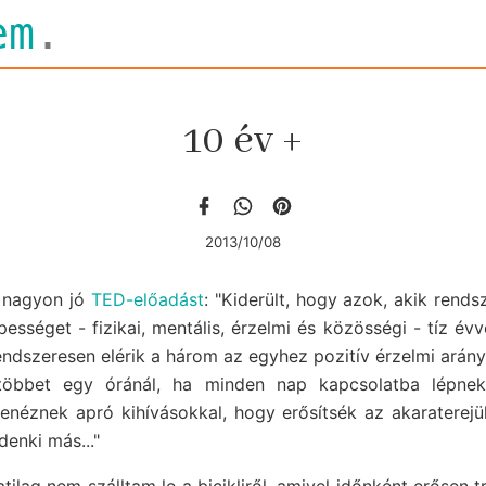
em
.
10 év +
2013/10/08
 nagyon jó
TED-előadást
: "Kiderült, hogy azok, akik rends
pességet - fizikai, mentális, érzelmi és közösségi - tíz év
endszeresen elérik a három az egyhez pozitív érzelmi arán
többet egy óránál, ha minden nap kapcsolatba lépnek
néznek apró kihívásokkal, hogy erősítsék az akaraterejük
denki más..."
tilag nem szálltam le a bicikliről, amivel időnként erősen 