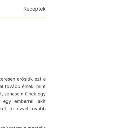
Receptek
zeresen erősítik ezt a
vel tovább élnek, mint
yt, sohasem ülnek egy
 egy emberrel, akit
et, tíz évvel tovább
treníroztam a mentális