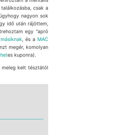
 találkozásba, csak a
, úgyhogy nagyon sok
y idő után rájöttem,
trehoztam egy "apró
a
másiknak
, és a
MAC
nzt megér, komolyan
 het
es kuponra).
meleg kelt tésztától