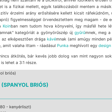
t is a fizikai mellett, egyik találkozásból mentem a másik
itív érzelmi arány erősítésére kellett kicsit ráfeküdnöm
pró) figyelmességgel örvendeztettem meg magam - de eg
 a
Koin
ban nem tudom hova könyvelni, így másfél hete lé
amnak" kategóriát a gyönyörűszép új
gyűrű
mnek, meg 
g az elképesztően drága
kávé
mnak (ami amúgy minden pé
, amit valaha ittam - ráadásul
Punka
meghívott egy
design
nincs átkötés, bár kevés jobb dolog van mint nagyon sok 
 is lehet a 3:1 része.
(SPANYOL BRIÓS)
80 - kenyérliszt)