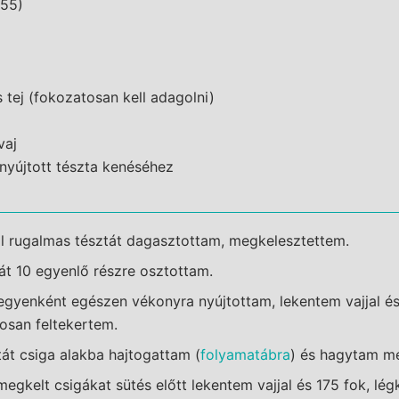
L55)
s tej (fokozatosan kell adagolni)
vaj
inyújtott tészta kenéséhez
l rugalmas tésztát dagasztottam, megkelesztettem.
át 10 egyenlő részre osztottam.
gyenként egészen vékonyra nyújtottam, lekentem vajjal és
osan feltekertem.
tát csiga alakba hajtogattam (
folyamatábra
) és hagytam még
megkelt csigákat sütés előtt lekentem vajjal és 175 fok, lég