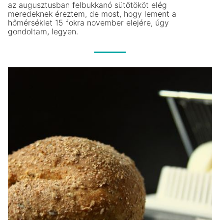
az augusztusban felbukkanó sütőtököt elég
meredeknek éreztem, de most, hogy lement a
hőmérséklet 15 fokra november elejére, úgy
gondoltam, legyen.