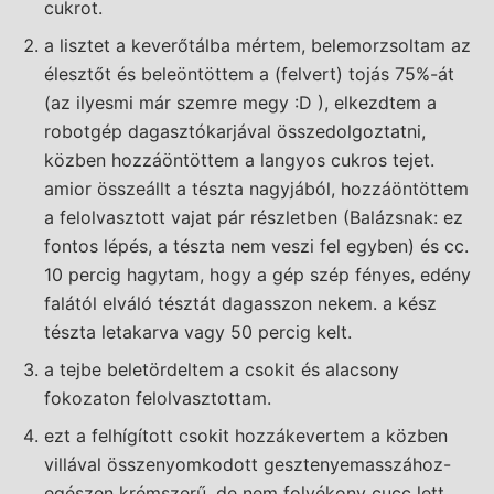
cukrot.
a lisztet a keverőtálba mértem, belemorzsoltam az
élesztőt és beleöntöttem a (felvert) tojás 75%-át
(az ilyesmi már szemre megy :D ), elkezdtem a
robotgép dagasztókarjával összedolgoztatni,
közben hozzáöntöttem a langyos cukros tejet.
amior összeállt a tészta nagyjából, hozzáöntöttem
a felolvasztott vajat pár részletben (Balázsnak: ez
fontos lépés, a tészta nem veszi fel egyben) és cc.
10 percig hagytam, hogy a gép szép fényes, edény
falától elváló tésztát dagasszon nekem. a kész
tészta letakarva vagy 50 percig kelt.
a tejbe beletördeltem a csokit és alacsony
fokozaton felolvasztottam.
ezt a felhígított csokit hozzákevertem a közben
villával összenyomkodott gesztenyemasszához-
egészen krémszerű, de nem folyékony cucc lett.