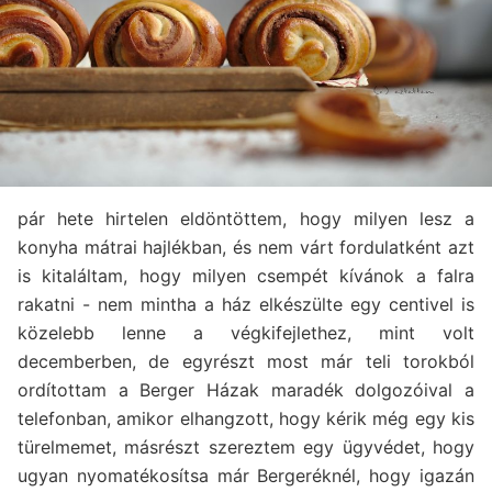
pár hete hirtelen eldöntöttem, hogy milyen lesz a
konyha mátrai hajlékban, és nem várt fordulatként azt
is kitaláltam, hogy milyen csempét kívánok a falra
rakatni - nem mintha a ház elkészülte egy centivel is
közelebb lenne a végkifejlethez, mint volt
decemberben, de egyrészt most már teli torokból
ordítottam a Berger Házak maradék dolgozóival a
telefonban, amikor elhangzott, hogy kérik még egy kis
türelmemet, másrészt szereztem egy ügyvédet, hogy
ugyan nyomatékosítsa már Bergeréknél, hogy igazán