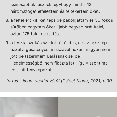
csinosabbak lesznek, úgyhogy mind a 12
háromszöget elfeleztem és feltekertem őket.
a feltekert kifliket tepsibe pakolgattam és 50 fokos
sütőben hagytam őket újabb negyed órát kelni,
aztán 175 fok, megsütés.
a tészta szokás szerint tökéletes, de az összkép
ezzel a gesztenyés masszával nekem nagyon nem
jött be (szerintem Balázsnak se, de
illedelmességből nem fikázta le) - így viszont ma
volt mit fényképezni.
forrás: Limara vendégvárói (Csipet Kiadó, 2021) p.30.