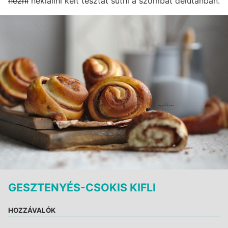
nézni
nekiállni kelt tésztát sütni a szombat délutánban.
GESZTENYÉS-CSOKIS KIFLI
HOZZÁVALÓK