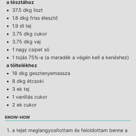
a tésztához
37.5 dkg liszt
1.8 dkg friss élesztő
1.9 dl tej
3.75 dkg cukor
3.75 dkg vaj
1 nagy csipet só
1 tojás 75%-a (a maradék a végén kell a kenéshez)
a töltelékhez
18 dkg gesztenyemassza
8 dkg étcsoki
3 ek tej
1 vaníliás cukor
2 ek cukor
KNOW-HOW
a tejet meglangyosítottam és feloldottam benne a