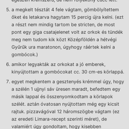
a megkelt tésztát 4 fele vágtam, gömbölyítettem
őket és letakarva hagytam 15 percig újra kelni. (ezt
a részt nem mindig tartom be stricten, de most
pont egy giga csatajelenet volt az orkok és tündék
meg nem tudom kik közt Középföldén a hétvégi
Gyűrűk ura maratonon, úgyhogy ráértek kelni a
gombócok.)
amikor legyakták az orkokat a jó emberek,
kinyújtottam a gombócokat cc. 30 cm-es körlappá.
egyet megkentem a gesztenyés krémmel úgy, hogy
a szélén 1 ujjnyi sáv üresen maradt, befedtem egy
másik lappal és összenyomkodtam a körlapok
szélét. aztán óvatosan nyújtottam még egy kicsit
rajtuk. pizzavágóval 12 háromszögbe vágtam (ez
az eredeti Limara-recept szerinti méret), de
valamiért úgy gondoltam, hogy kisebben