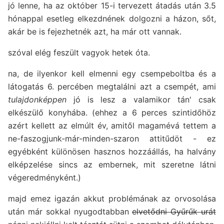
jó lenne, ha az október 15-i tervezett átadás után 3.5
hónappal esetleg elkezdnének dolgozni a házon, sőt,
akár be is fejezhetnék azt, ha már ott vannak.
szóval elég feszült vagyok hetek óta.
na, de ilyenkor kell elmenni egy csempeboltba és a
látogatás 6. percében megtalálni azt a csempét, ami
tulajdonképpen
jó is lesz a valamikor tán' csak
elkészülő konyhába. (ehhez a 6 perces szintidőhöz
azért kellett az elmúlt év, amitől magamévá tettem a
ne-faszogjunk-már-minden-szaron attitűdöt - ez
egyébként különösen hasznos hozzáállás, ha halvány
elképzelése sincs az embernek, mit szeretne látni
végeredményként.)
majd emez igazán akkut problémának az orvosolása
után már sokkal nyugodtabban
elvetődni Gyűrűk urát