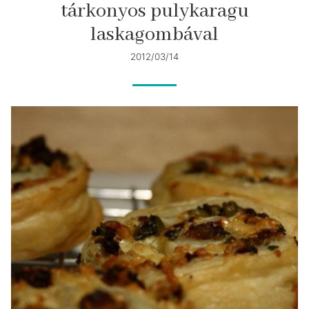
tárkonyos pulykaragu
laskagombával
2012/03/14