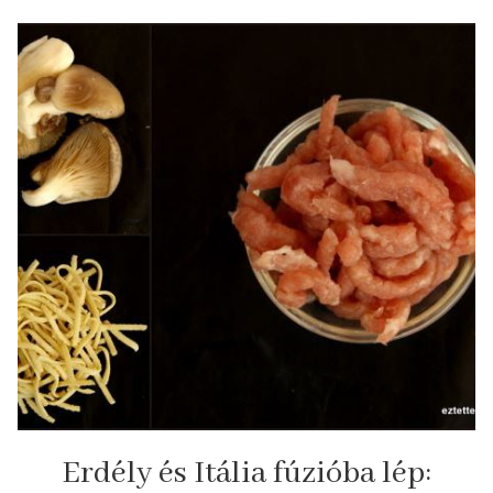
Erdély és Itália fúzióba lép: