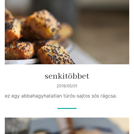
senkitöbbet
2019/05/01
ez egy abbahagyhatatlan túrós-sajtos sós rágcsa.