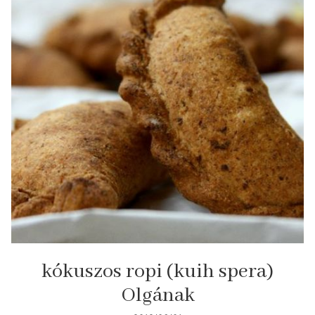
kókuszos ropi (kuih spera)
Olgának