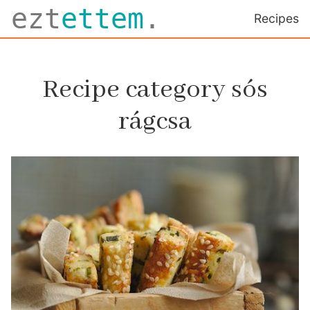
ezt
ettem
.
Recipes
Recipe category sós
rágcsa