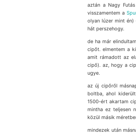
aztán a Nagy Futás 
visszamentem a
Spu
olyan lúzer mint én) 
hát perszehogy.
de ha már elindulta
cipőt. elmentem a k
amit rámadott az e
cipő). az, hogy a ci
ugye.
az új cipőről másna
boltba, ahol kiderü
1500-ért akartam cip
mintha ez teljesen 
közül másik méretben
mindezek után másnap