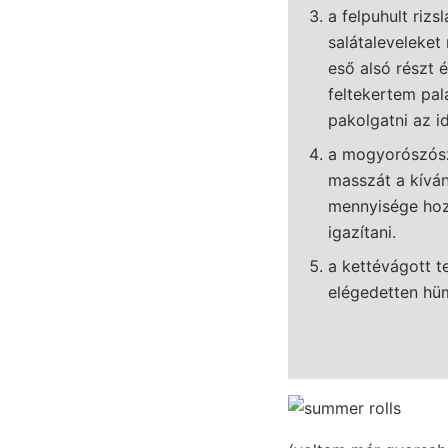
a felpuhult rizs
salátaleveleket
eső alsó részt é
feltekertem pal
pakolgatni az i
a mogyorószósz
masszát a kíván
mennyisége hozz
igazítani.
a kettévágott t
elégedetten hü