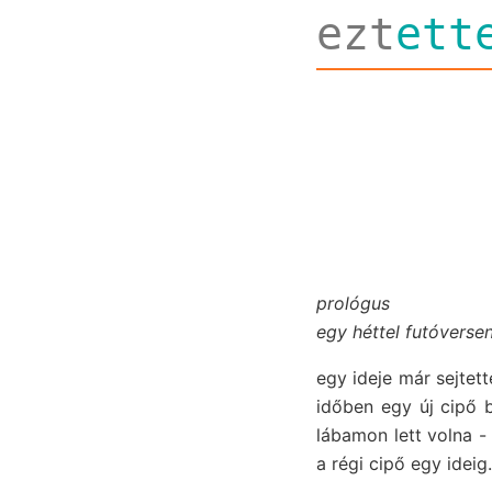
ezt
ett
prológus
egy héttel futóverse
egy ideje már sejtett
időben egy új cipő 
lábamon lett volna 
a régi cipő egy ideig.