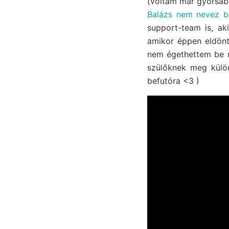
(voltam már gyorsabb
Balázs nem nevez b
support-team is, ak
amikor éppen eldöntö
nem égethettem be m
szülőknek meg külö
befutóra <3 )