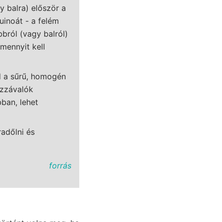
y balra) először a
uinoát - a felém
bbról (vagy balról)
mennyit kell
d a sűrű, homogén
ozzávalók
ban, lehet
radőlni és
forrás