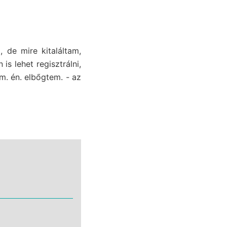
 de mire kitaláltam,
s lehet regisztrálni,
. én. elbőgtem. - az