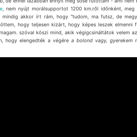
, de ennél lazábban ennyit még sose futottam - ami nem t
e
, nem nyújt morálsupportot 1200 km.ről időnként, meg há
i mindig akkor írt rám, hogy "tudom, ma futsz, de megy
ttem, hogy teljesen kizárt, hogy képes leszek elmenni fu
agam. szóval köszi mind, akik végigcsináltátok velem az
n, hogy elengedték a végére
a bolond vagy, gyerekem
m