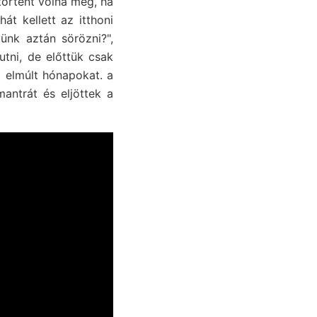
örtént volna meg, ha
t kellett az itthoni
ünk aztán sörözni?",
tni, de előttük csak
 elmúlt hónapokat. a
antrát és eljöttek a