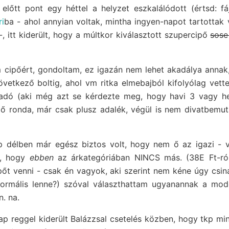
előtt pont egy héttel a helyzet eszkalálódott (értsd: fá
ri
ba - ahol annyian voltak, mintha ingyen-napot tartottak 
-, itt kiderült, hogy a múltkor kiválasztott szupercipő
sose
m cipőért, gondoltam, ez igazán nem lehet akadálya annak
övetkező boltig, ahol vm ritka elmebajból kifolyólag vet
ladó (aki még azt se kérdezte meg, hogy havi 3 vagy he
pő ronda, már csak plusz adalék, végül is nem divatbemuta
p délben már egész biztos volt, hogy nem ő az igazi - 
lt, hogy
ebben
az árkategóriában NINCS más. (38E Ft-ró
őt venni - csak én vagyok, aki szerint nem kéne úgy csin
normális lenne?) szóval választhattam ugyanannak a mod
. na.
 reggel kiderült Balázzsal csetelés közben, hogy tkp min