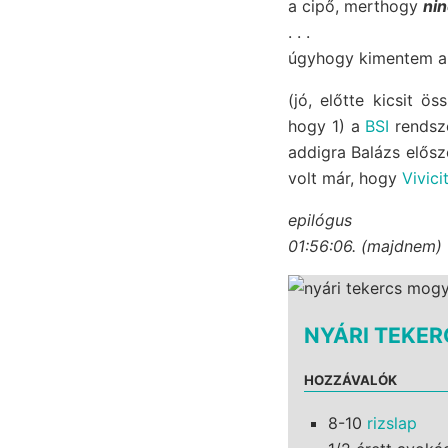
a cipő, merthogy
nin
. . .
úgyhogy kimentem a k
(jó, előtte kicsit 
hogy 1) a
BSI
rendsze
addigra Balázs elős
volt már, hogy
Vivici
epilógus
01:56:06. (majdnem) 
NYÁRI TEKE
HOZZÁVALÓK
8-10
rizslap