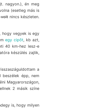
jt. nagyon.), én meg
volna (esetleg más is
 volt
nincs készleten.
, hogy vegyek is egy
tem
egy cipőt
, kb azt,
ti 40 km-hez lesz-e
tóra készülés zajlik,
visszaszáguldottam a
l beszélek épp, nem
álni Magyarországon,
ellnek 2 másik színe
degy is, hogy milyen