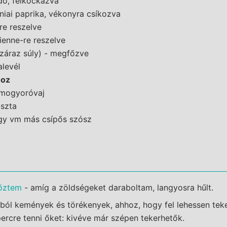
dó, felkockázva
rniai paprika, vékonyra csíkozva
-re reszelve
lienne-re reszelve
záraz súly) - megfőzve
alevél
hoz
 mogyoróvaj
aszta
agy vm más csípős szósz
őztem
- amíg a zöldségeket daraboltam, langyosra hűlt.
pból kemények és törékenyek, ahhoz, hogy fel lehessen teke
ercre tenni őket: kivéve már szépen tekerhetők.