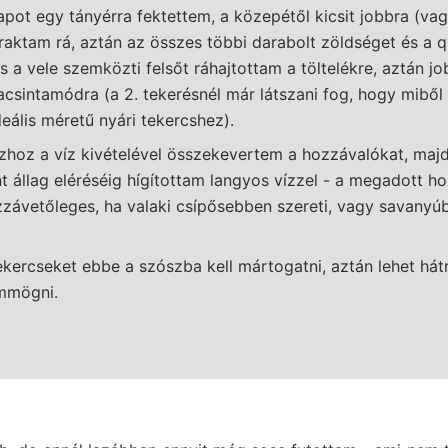
lapot egy tányérra fektettem, a közepétől kicsit jobbra (vag
 raktam rá, aztán az összes többi darabolt zöldséget és a q
s a vele szemközti felsőt ráhajtottam a töltelékre, aztán jo
acsintamódra (a 2. tekerésnél már látszani fog, hogy miből 
deális méretű nyári tekercshez).
hoz a víz kivételével összekevertem a hozzávalókat, maj
t állag eléréséig hígítottam langyos vízzel - a megadott h
ávetőleges, ha valaki csípősebben szereti, vagy savanyúb
ekercseket ebbe a szószba kell mártogatni, aztán lehet hát
mmögni.