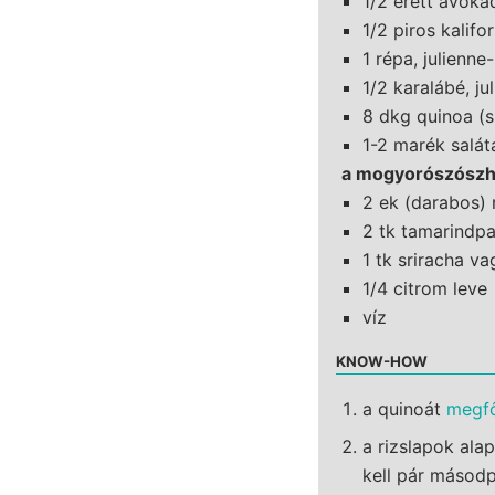
1/2 érett avoká
1/2 piros kalifo
1 répa, julienne
1/2 karalábé, ju
8 dkg quinoa (s
1-2 marék salát
a mogyorószósz
2 ek (darabos)
2 tk tamarindp
1 tk sriracha v
1/4 citrom leve
víz
KNOW-HOW
a quinoát
megf
a rizslapok ala
kell pár másodp