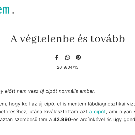
em
.
A végtelenbe és tovább
2019/04/15
ny előtt nem vesz új cipőt normális ember.
em, hogy kell az új cipő, el is mentem lábdiagnosztikai viz
betöréséhez, utána kiválasztottam azt
a cipőt
, ami olyan 
- aztán szembesültem a
42.990
-es árcímkével és úgy gond