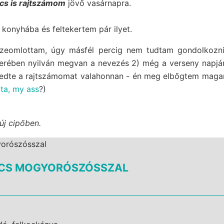
cs is rajtszámom
jövő vasárnapra.
onyhába és feltekertem pár ilyet.
összeomlottam, úgy másfél percig nem tudtam gondolkozni,
rében nyilván megvan a nevezés 2) még a verseny napján i
zedte a rajtszámomat valahonnan - én meg elbőgtem magam
tta, my ass
?)
új cipőben.
RCS MOGYORÓSZÓSSZAL