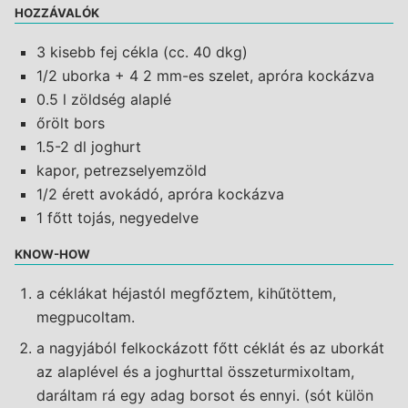
HOZZÁVALÓK
3 kisebb fej cékla (cc. 40 dkg)
1/2 uborka + 4 2 mm-es szelet, apróra kockázva
0.5 l zöldség alaplé
őrölt bors
1.5-2 dl joghurt
kapor, petrezselyemzöld
1/2 érett avokádó, apróra kockázva
1 főtt tojás, negyedelve
KNOW-HOW
a céklákat héjastól megfőztem, kihűtöttem,
megpucoltam.
a nagyjából felkockázott főtt céklát és az uborkát
az alaplével és a joghurttal összeturmixoltam,
daráltam rá egy adag borsot és ennyi. (sót külön