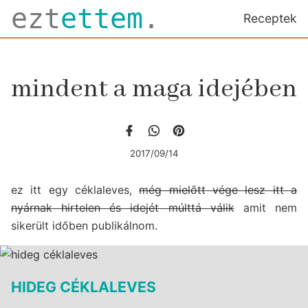
ezt
ettem
.
Receptek
mindent a maga idejében
2017/09/14
ez itt egy céklaleves,
még mielőtt vége lesz itt a
nyárnak hirtelen és idejét múlttá válik
amit nem
sikerült időben publikálnom.
HIDEG CÉKLALEVES