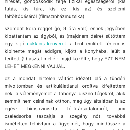
híreket, gondoskodik férje fizikai egészségéről (kis
futás, kis túra, kis ez, kis az) és szellemi
feltöltődéséről (filmszínházmuzsika).
szombat kora reggel (jó, 9 óra volt) ennek jegyében
kipattantam az ágyból, és (majdnem délre) sütöttem
egy k jó
cukkinis kenyeret
. a fent említett férjem is
kipihente magát addigra, kijött a konyhába, leült a
terített (!!) asztal mellé - majd közölte, hogy EZT NEM
LEHET MEGKENNI VAJJAL.
ez a mondat hirtelen váltást idézett elő a tündéri
mivoltomban és artikulálatlanul ordítva kifejtettem
neki a véleményemet a tohonya disznó férjekről, akik
semmit nem csinálnak otthon, meg úgy általában is az
egész hímsoviniszta férfitársadalomról, ami
cselédsorba taszajtja a szegény nőt, továbbá
ismételten felhívtam a figyelmét, hogy mindössze a