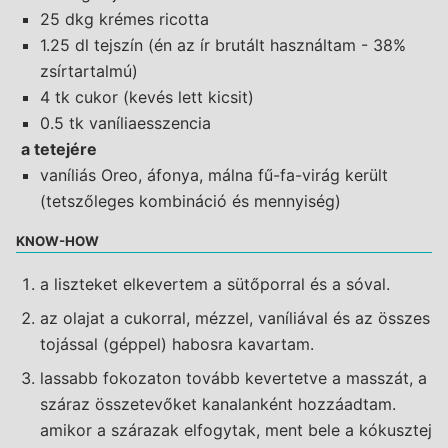
25 dkg krémes ricotta
1.25 dl tejszín (én az ír brutált használtam - 38%
zsírtartalmú)
4 tk cukor (kevés lett kicsit)
0.5 tk vaníliaesszencia
a tetejére
vaníliás Oreo, áfonya, málna fű-fa-virág került
(tetszőleges kombináció és mennyiség)
KNOW-HOW
a liszteket elkevertem a sütőporral és a sóval.
az olajat a cukorral, mézzel, vaníliával és az összes
tojással (géppel) habosra kavartam.
lassabb fokozaton tovább kevertetve a masszát, a
száraz összetevőket kanalanként hozzáadtam.
amikor a szárazak elfogytak, ment bele a kókusztej