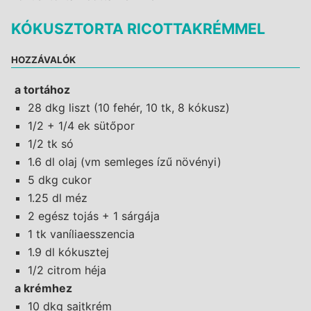
KÓKUSZTORTA RICOTTAKRÉMMEL
HOZZÁVALÓK
a tortához
28 dkg liszt (10 fehér, 10 tk, 8 kókusz)
1/2 + 1/4 ek sütőpor
1/2 tk só
1.6 dl olaj (vm semleges ízű növényi)
5 dkg cukor
1.25 dl méz
2 egész tojás + 1 sárgája
1 tk vaníliaesszencia
1.9 dl kókusztej
1/2 citrom héja
a krémhez
10 dkg sajtkrém