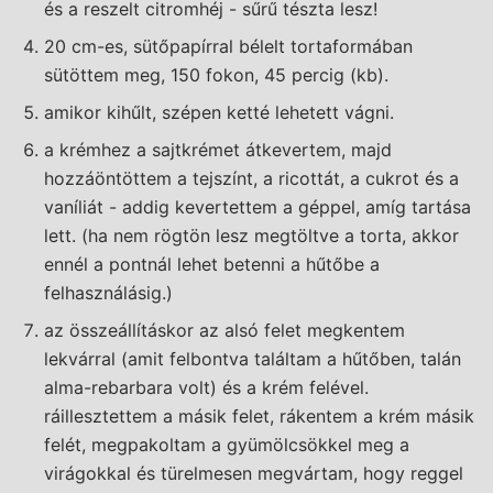
és a reszelt citromhéj - sűrű tészta lesz!
20 cm-es, sütőpapírral bélelt tortaformában
sütöttem meg, 150 fokon, 45 percig (kb).
amikor kihűlt, szépen ketté lehetett vágni.
a krémhez a sajtkrémet átkevertem, majd
hozzáöntöttem a tejszínt, a ricottát, a cukrot és a
vaníliát - addig kevertettem a géppel, amíg tartása
lett. (ha nem rögtön lesz megtöltve a torta, akkor
ennél a pontnál lehet betenni a hűtőbe a
felhasználásig.)
az összeállításkor az alsó felet megkentem
lekvárral (amit felbontva találtam a hűtőben, talán
alma-rebarbara volt) és a krém felével.
ráillesztettem a másik felet, rákentem a krém másik
felét, megpakoltam a gyümölcsökkel meg a
virágokkal és türelmesen megvártam, hogy reggel