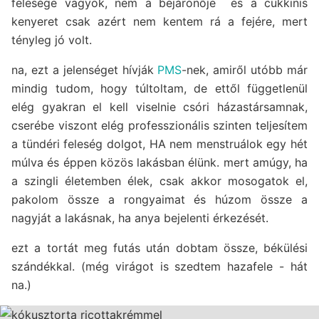
felesége vagyok, nem a bejárónője és a cukkinis
kenyeret csak azért nem kentem rá a fejére, mert
tényleg jó volt.
na, ezt a jelenséget hívják
PMS
-nek, amiről utóbb már
mindig tudom, hogy túltoltam, de ettől függetlenül
elég gyakran el kell viselnie csóri házastársamnak,
cserébe viszont elég professzionális szinten teljesítem
a tündéri feleség dolgot, HA nem menstruálok egy hét
múlva és éppen közös lakásban élünk. mert amúgy, ha
a szingli életemben élek, csak akkor mosogatok el,
pakolom össze a rongyaimat és húzom össze a
nagyját a lakásnak, ha anya bejelenti érkezését.
ezt a tortát meg futás után dobtam össze, békülési
szándékkal. (még virágot is szedtem hazafele - hát
na.)