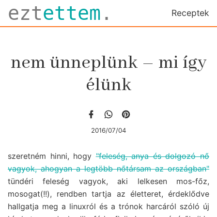
ezt
ettem
.
Receptek
nem ünneplünk – mi így
élünk
2016/07/04
szeretném hinni, hogy
"feleség, anya és dolgozó nő
vagyok, ahogyan a legtöbb nőtársam az országban"
tündéri feleség vagyok, aki lelkesen mos-főz,
mosogat(!!), rendben tartja az életteret, érdeklődve
hallgatja meg a linuxról és a trónok harcáról szóló új