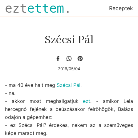
ezt
ettem
.
Receptek
Szécsi Pál
2016/05/04
- ma 40 éve halt meg
Szécsi Pál
.
- na.
- akkor most meghallgatjuk
ezt
. - amikor Leia
hercegnő fejének a beúszásakor felröhögök, Balázs
odajön a gépemhez:
- ez Szécsi Pál? érdekes, nekem az a szemüveges
képe maradt meg.