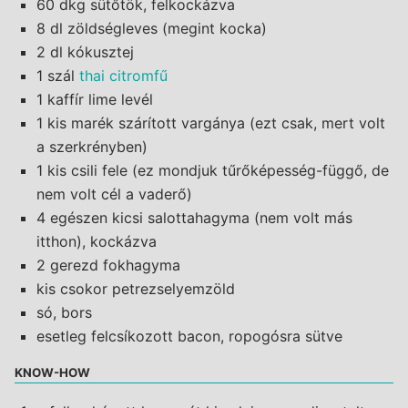
60 dkg sütőtök, felkockázva
8 dl zöldségleves (megint kocka)
2 dl kókusztej
1 szál
thai citromfű
1 kaffír lime levél
1 kis marék szárított vargánya (ezt csak, mert volt
a szerkrényben)
1 kis csili fele (ez mondjuk tűrőképesség-függő, de
nem volt cél a vaderő)
4 egészen kicsi salottahagyma (nem volt más
itthon), kockázva
2 gerezd fokhagyma
kis csokor petrezselyemzöld
só, bors
esetleg felcsíkozott bacon, ropogósra sütve
KNOW-HOW