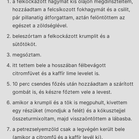
a felkockázott hagymát kis olajon megdinszteltem,
hozzáadtam a felcsíkozott fokhagymát és a csilit,
pár pillanatig átforgattam, aztán felöntöttem az
egészet a zöldséglével.
beleszórtam a felkockázott krumplit és a
sütőtököt.
megsóztam.
itt tettem bele a hosszában félbevágott
citromfüvet és a kaffír lime levelet is.
10 perc csendes főzés után hozzáadtam a szárított
gombát is, és készre főztem vele a levest.
amikor a krumpli és a tök is megpuhult, kivettem
egy részüket (mondjuk a felét) és a kókusztejjel
összeturmixoltam, majd visszaöntöttem a lábasba.
a petrezselyemzöld csak a legvégén került bele
(amikor a citromfű és a kaffír levél ki).