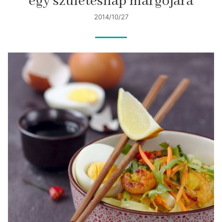
egy születésnap margójára
2014/10/27