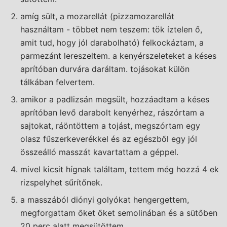
amíg sült, a mozarellát (pizzamozarellát
használtam - többet nem teszem: tök íztelen ő,
amit tud, hogy jól darabolható) felkockáztam, a
parmezánt lereszeltem. a kenyérszeleteket a késes
aprítóban durvára daráltam. tojásokat külön
tálkában felvertem.
amikor a padlizsán megsült, hozzáadtam a késes
aprítóban levő darabolt kenyérhez, rászórtam a
sajtokat, ráöntöttem a tojást, megszórtam egy
olasz fűszerkeverékkel és az egészből egy jól
összeálló masszát kavartattam a géppel.
mivel kicsit hígnak találtam, tettem még hozzá 4 ek
rizspelyhet sűrítőnek.
a masszából diónyi golyókat hengergettem,
megforgattam őket őket semolinában és a sütőben
20 perc alatt megsütöttem.