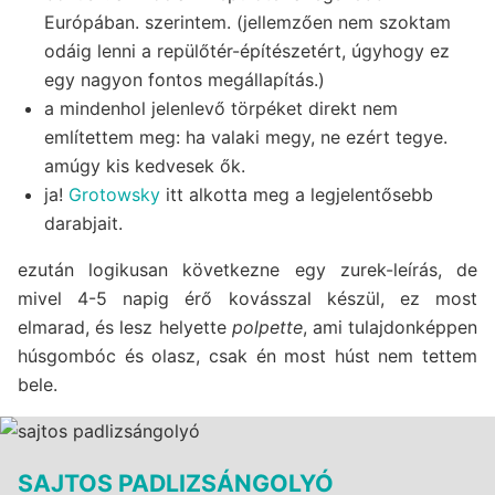
Európában. szerintem. (jellemzően nem szoktam
odáig lenni a repülőtér-építészetért, úgyhogy ez
egy nagyon fontos megállapítás.)
a mindenhol jelenlevő törpéket direkt nem
említettem meg: ha valaki megy, ne ezért tegye.
amúgy kis kedvesek ők.
ja!
Grotowsky
itt alkotta meg a legjelentősebb
darabjait.
ezután logikusan következne egy zurek-leírás, de
mivel 4-5 napig érő kovásszal készül, ez most
elmarad, és lesz helyette
polpette
, ami tulajdonképpen
húsgombóc és olasz, csak én most húst nem tettem
bele.
SAJTOS PADLIZSÁNGOLYÓ