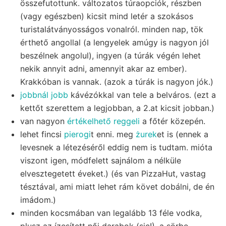
összefutottunk. változatos túraopciók, részben
(vagy egészben) kicsit mind letér a szokásos
turistalátványosságos vonalról. minden nap, tök
érthető angollal (a lengyelek amúgy is nagyon jól
beszélnek angolul), ingyen (a túrák végén lehet
nekik annyit adni, amennyit akar az ember).
Krakkóban is vannak. (azok a túrák is nagyon jók.)
jobbnál
jobb
kávézókkal van tele a belváros. (ezt a
kettőt szerettem a legjobban, a 2.at kicsit jobban.)
van nagyon
értékelhető reggeli
a főtér közepén.
lehet fincsi
pierogi
t enni. meg
żurek
et is (ennek a
levesnek a létezéséről eddig nem is tudtam. mióta
viszont igen, módfelett sajnálom a nélküle
elvesztegetett éveket.) (és van PizzaHut, vastag
tésztával, ami miatt lehet rám követ dobálni, de én
imádom.)
minden kocsmában van legalább 13 féle vodka,
plusz az ízesített női darabok (sic!). a sörbe