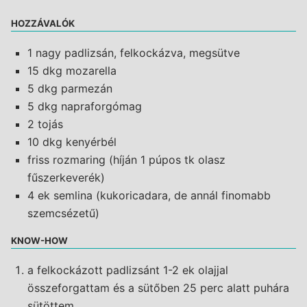
HOZZÁVALÓK
1 nagy padlizsán, felkockázva, megsütve
15 dkg mozarella
5 dkg parmezán
5 dkg napraforgómag
2 tojás
10 dkg kenyérbél
friss rozmaring (híján 1 púpos tk olasz
fűszerkeverék)
4 ek semlina (kukoricadara, de annál finomabb
szemcsézetű)
KNOW-HOW
a felkockázott padlizsánt 1-2 ek olajjal
összeforgattam és a sütőben 25 perc alatt puhára
sütöttem.