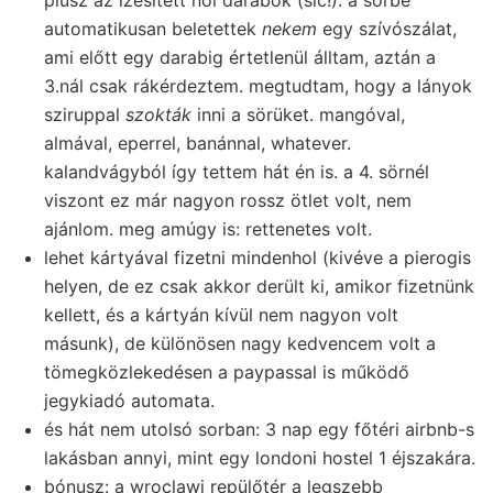
automatikusan beletettek
nekem
egy szívószálat,
ami előtt egy darabig értetlenül álltam, aztán a
3.nál csak rákérdeztem. megtudtam, hogy a lányok
sziruppal
szokták
inni a sörüket. mangóval,
almával, eperrel, banánnal, whatever.
kalandvágyból így tettem hát én is. a 4. sörnél
viszont ez már nagyon rossz ötlet volt, nem
ajánlom. meg amúgy is: rettenetes volt.
lehet kártyával fizetni mindenhol (kivéve a pierogis
helyen, de ez csak akkor derült ki, amikor fizetnünk
kellett, és a kártyán kívül nem nagyon volt
másunk), de különösen nagy kedvencem volt a
tömegközlekedésen a paypassal is működő
jegykiadó automata.
és hát nem utolsó sorban: 3 nap egy főtéri airbnb-s
lakásban annyi, mint egy londoni hostel 1 éjszakára.
bónusz: a wroclawi repülőtér a legszebb