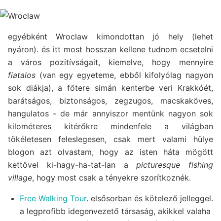
egyébként Wroclaw kimondottan jó hely (lehet
nyáron). és itt most hosszan kellene tudnom ecsetelni
a város pozitívságait, kiemelve, hogy mennyire
fiatalos
(van egy egyeteme, ebből kifolyólag nagyon
sok diákja), a főtere simán kenterbe veri Krakkóét,
barátságos, biztonságos, zegzugos, macskaköves,
hangulatos - de már annyiszor mentünk nagyon sok
kilométeres kitérőkre mindenfele a világban
tökéletesen feleslegesen, csak mert valami hülye
blogon azt olvastam, hogy az isten háta mögött
kettővel ki-hagy-ha-tat-lan a
picturesque fishing
village
, hogy most csak a tényekre szorítkoznék.
Free Walking Tour
. elsősorban és kötelező jelleggel.
a legprofibb idegenvezető társaság, akikkel valaha