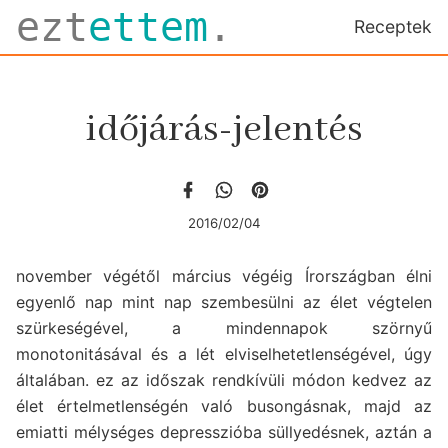
ezt
ettem
.
Receptek
időjárás-jelentés
2016/02/04
november végétől március végéig Írországban élni
egyenlő nap mint nap szembesülni az élet végtelen
szürkeségével, a mindennapok szörnyű
monotonitásával és a lét elviselhetetlenségével, úgy
általában. ez az időszak rendkívüli módon kedvez az
élet értelmetlenségén való busongásnak, majd az
emiatti mélységes depresszióba süllyedésnek, aztán a