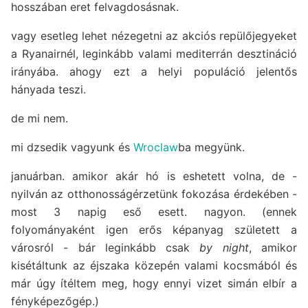
hosszában eret felvagdosásnak.
vagy esetleg lehet nézegetni az akciós repülőjegyeket
a Ryanairnél, leginkább valami mediterrán desztináció
irányába. ahogy ezt a helyi populáció jelentős
hányada teszi.
de mi nem.
mi dzsedik vagyunk és
Wroclaw
ba megyünk.
januárban. amikor akár hó is eshetett volna, de -
nyilván az otthonosságérzetünk fokozása érdekében -
most 3 napig eső esett. nagyon. (ennek
folyományaként igen erős képanyag született a
városról - bár leginkább csak
by night
, amikor
kisétáltunk az éjszaka közepén valami kocsmából és
már úgy ítéltem meg, hogy ennyi vizet simán elbír a
fényképezőgép.)