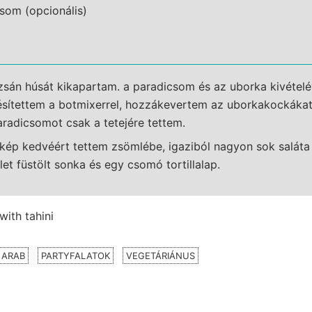
som (opcionális)
zsán húsát kikapartam. a paradicsom és az uborka kivétel
ésítettem a botmixerrel, hozzákevertem az uborkakockákat
radicsomot csak a tetejére tettem.
kép kedvéért tettem zsömlébe, igaziból nagyon sok saláta 
let füstölt sonka és egy csomó tortillalap.
 ARAB
PARTYFALATOK
VEGETÁRIÁNUS