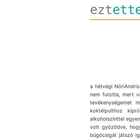
ezt
ett
a hétvégi NóriAndris
nem futotta, mert v
tevékenységemet me
koktélpulthoz kipr
alkoholszinttel egy
volt győződve, hogy
búgócsigát játszó i