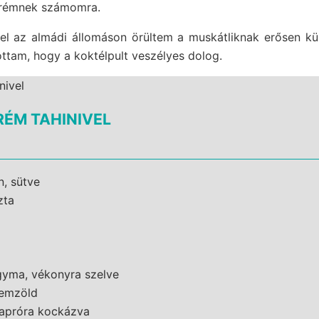
trémnek számomra.
l az almádi állomáson örültem a muskátliknak erősen küz
ottam, hogy a koktélpult veszélyes dolog.
ÉM TAHINIVEL
n, sütve
zta
gyma, vékonyra szelve
yemzöld
 apróra kockázva