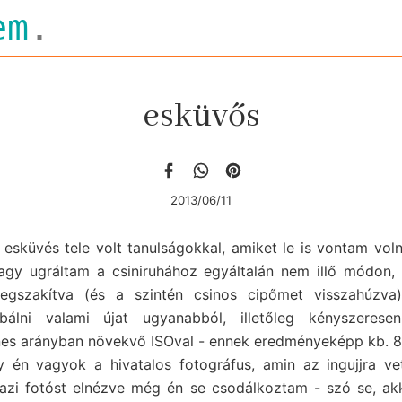
em
.
esküvős
2013/06/11
 esküvés tele volt tanulságokkal, amiket le is vontam vo
agy ugráltam a csiniruhához egyáltalán nem illő módon,
gszakítva (és a szintén csinos cipőmet visszahúzva
óbálni valami újat ugyanabból, illetőleg kényszeres
enes arányban növekvő ISOval - ennek eredményeképp kb. 
 én vagyok a hivatalos fotográfus, amin az ingujjra ve
gazi fotóst elnézve még én se csodálkoztam - szó se, ak