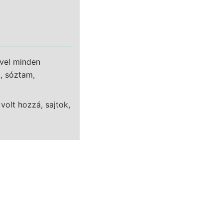
ével minden
, sóztam,
volt hozzá, sajtok,