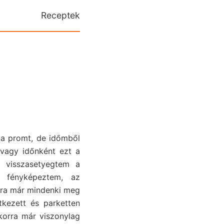
Receptek
lna promt, de időmből
 vagy időnként ezt a
) visszasetyegtem a
en fényképeztem, az
8ra már mindenki meg
tkezett és parketten
korra már viszonylag