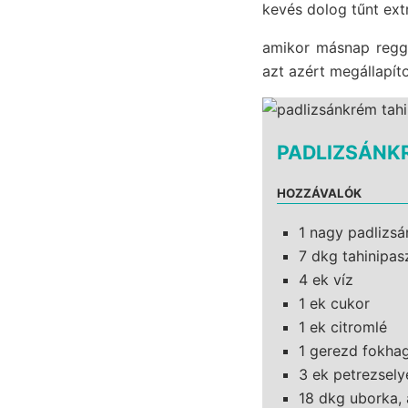
kevés dolog tűnt ex
amikor másnap regge
azt azért megállapít
PADLIZSÁNKR
HOZZÁVALÓK
1 nagy padlizsá
7 dkg tahinipas
4 ek víz
1 ek cukor
1 ek citromlé
1 gerezd fokha
3 ek petrezsel
18 dkg uborka,