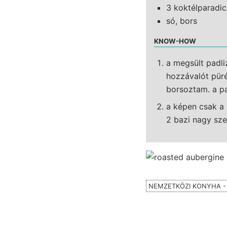
3 koktélparadic
só, bors
KNOW-HOW
a megsült padli
hozzávalót pür
borsoztam. a pa
a képen csak a 
2 bazi nagy sze
NEMZETKÖZI KONYHA -