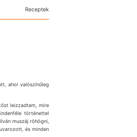
Receptek
tt, ahol valószínűleg
őst leizzadtam, mire
ndenféle történettel
yilván muszáj röhögni,
fuvarozott, és minden