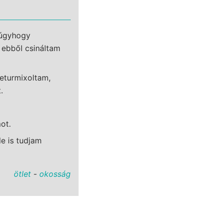
 úgyhogy
 ebből csináltam
zeturmixoltam,
.
ot.
le is tudjam
ötlet
-
okosság