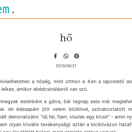
em
.
hő
2013/06/21
viselhetetlen a hőség, mint
otthon
a 4.en a lapostető ala
 lelkes, amikor ebédcsinálásról van szó.
elmegyek esténként a gátra, bár tegnap este már meglehet
. de édesapám jött velem biciklivel, szórakoztatott mi
lt demoralizálni: "ülj fel, fiam, viszlek egy kicsit" - amin n
em olyan triviális tevékenység) aztán a biciklivázon haza
 egy kis töltött hússal, mert szerinte satnya vagyok.