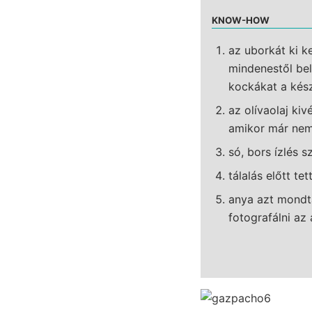
KNOW-HOW
az uborkát ki k
mindenestől be
kockákat a kész
az olívaolaj ki
amikor már nem
só, bors ízlés sz
tálalás előtt t
anya azt mondta
fotografálni az 