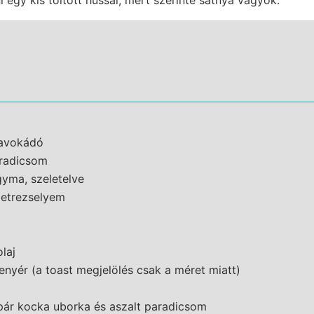
t avokádó
radicsom
yma, szeletelve
petrezselyem
olaj
kenyér (a toast megjelölés csak a méret miatt)
pár kocka uborka és aszalt paradicsom