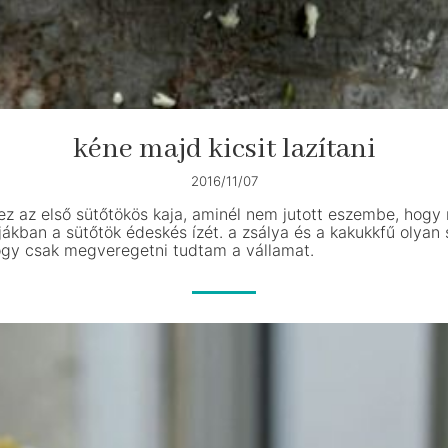
kéne majd kicsit lazítani
2016/11/07
ez az első sütőtökös kaja, aminél nem jutott eszembe, hog
jákban a sütőtök édeskés ízét. a zsálya és a kakukkfű olya
hogy csak megveregetni tudtam a vállamat.