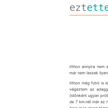
ezt
ett
itthon
annyira nem el
már nem leszek ilyen
itthon még futni is 
végeztem az adaggal
(időnként ugyan próbá
de 7 km.nél már ez n
áron meg akart tömni