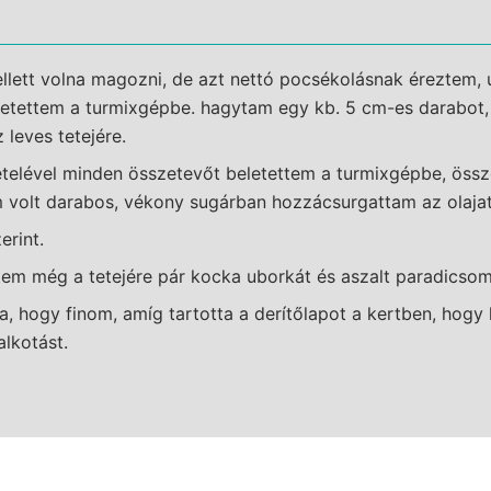
ellett volna magozni, de azt nettó pocsékolásnak éreztem,
letettem a turmixgépbe. hagytam egy kb. 5 cm-es darabot,
 leves tetejére.
vételével minden összetevőt beletettem a turmixgépbe, öss
 volt darabos, vékony sugárban hozzácsurgattam az olajat
erint.
ettem még a tetejére pár kocka uborkát és aszalt paradicsom
, hogy finom, amíg tartotta a derítőlapot a kertben, hogy 
alkotást.