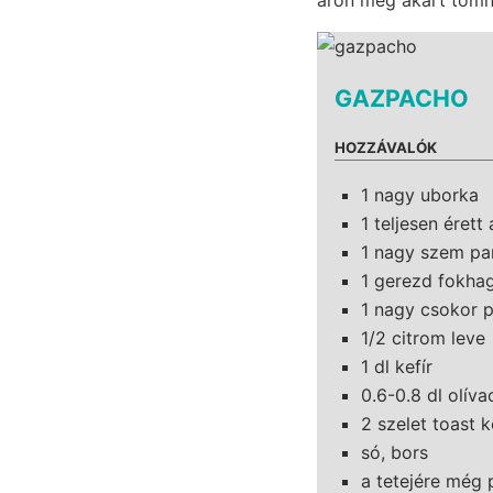
GAZPACHO
HOZZÁVALÓK
1 nagy uborka
1 teljesen éret
1 nagy szem pa
1 gerezd fokhag
1 nagy csokor 
1/2 citrom leve
1 dl kefír
0.6-0.8 dl olíva
2 szelet toast 
só, bors
a tetejére még 