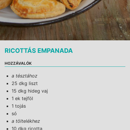
RICOTTÁS EMPANADA
HOZZÁVALÓK
a tésztához
25 dkg liszt
15 dkg hideg vaj
1 ek tejföl
1 tojás
só
a töltelékhez
10 dkg ricotta