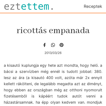
ezt
ettem
.
Receptek
ricottás empanada
2013/03/26
a kisautó kuplungja egy hete azt mondta, hogy heló. a
bácsi a szervízben még ennél is tudott jobbat: 380.
lesz az ára (a kisautó 400 volt, azóta már 2x ennyit
kellett rákölteni, de legalább megadta azt az élményt,
hogy ebben az országban még az otthoni nyomorult
fizetésemből is kápéért tudok autót venni a
házastársamnak. ha épp olyan kedvem van. mondjuk