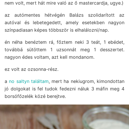
nem volt, mert hát mire való az ő mastercardja, ugye.)
az autómentes hétvégén Balázs szolidarított az
autóval és lebetegedett, amely esetekben nagyon
színpadiasan képes többször is elhalálozni/nap.
én néha benéztem rá, főztem neki 3 teát, 1 ebédet,
továbbá sütöttem 1 uzsonnát meg 1 desszertet.
nagyon édes voltam, azt kell mondanom.
ez volt az ozsonna-rész.
a
no saltyn találtam
, mert ha nekiugrom, kimondottan
jó dolgokat is fel tudok fedezni náluk 3 máfin meg 4
borsófőzelék közé berejtve.