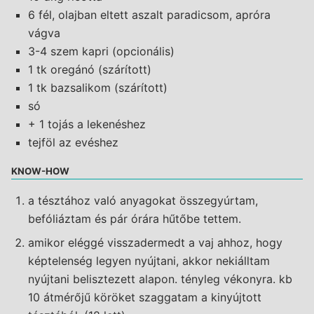
6 fél, olajban eltett aszalt paradicsom, apróra
vágva
3-4 szem kapri (opcionális)
1 tk oregánó (szárított)
1 tk bazsalikom (szárított)
só
+ 1 tojás a lekenéshez
tejföl az evéshez
KNOW-HOW
a tésztához való anyagokat összegyúrtam,
befóliáztam és pár órára hűtőbe tettem.
amikor eléggé visszadermedt a vaj ahhoz, hogy
képtelenség legyen nyújtani, akkor nekiálltam
nyújtani belisztezett alapon. tényleg vékonyra. kb
10 átmérőjű köröket szaggatam a kinyújtott