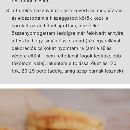
tésztából. (18 lett)
a töltelék hozzávalóit összekevertem, megsóztam
és elosztottam a kiszaggatott körök közt. a
köröket aztán félbehajtottam, a széleket
összenyomogattam (eddigre már felolvadt annyira
a tészta, hogy simán összeragadt) és egy villával
dekorációs csíkokat nyomtam rá (ami a sülés
végére eltűnt - nem feltétlenül fogok legközelebb
tökölődni vele). lekentem e tojással őket és 170
fok, 20-25 perc (addig, amíg szép barnák lesznek).