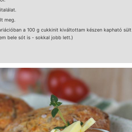
találat.
lt meg.
riációban a 100 g cukkinit kiváltottam készen kapható sül
m bele sót is - sokkal jobb lett.)