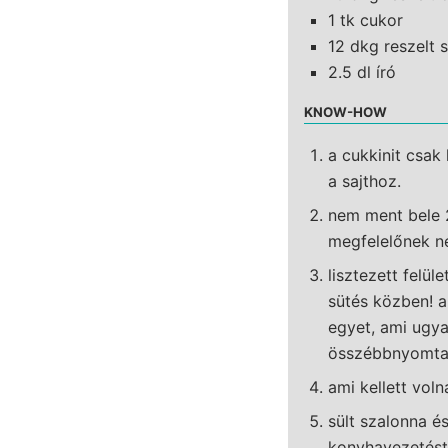
1 tk cukor
12 dkg reszelt s
2.5 dl író
KNOW-HOW
a cukkinit csak
a sajthoz.
nem ment bele 2
megfelelőnek ne
lisztezett felü
sütés közben! 
egyet, ami ugya
összébbnyomtam
ami kellett voln
sült szalonna é
konyhavezetést