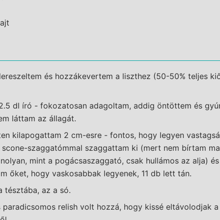
ajt
 lereszeltem és hozzákevertem a liszthez (50-50% teljes kiő
.5 dl író - fokozatosan adagoltam, addig öntöttem és gyú
m láttam az állagát.
leten kilapogattam 2 cm-esre - fontos, hogy legyen vastagsá
a scone-szaggatómmal szaggattam ki (mert nem bírtam m
nolyan, mint a pogácsaszaggató, csak hullámos az alja) és 
 őket, hogy vaskosabbak legyenek, 11 db lett tán.
a tésztába, az a só.
s paradicsomos relish volt hozzá, hogy kissé eltávolodjak 
ől.