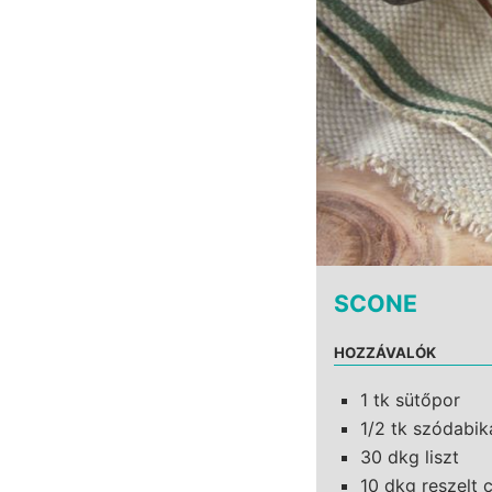
SCONE
HOZZÁVALÓK
1 tk sütőpor
1/2 tk szódabi
30 dkg liszt
10 dkg reszelt c