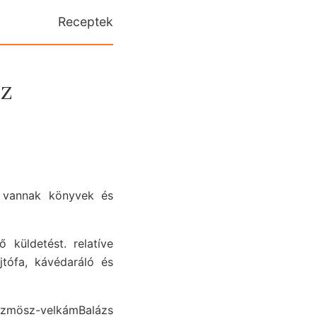
Receptek
sz
g. vannak könyvek és
küldetést. relatíve
jtófa, kávédaráló és
iszmösz-velkámBalázs