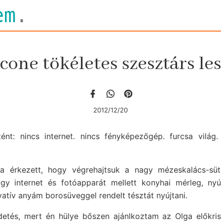
em
.
cone tökéletes szesztárs le
2012/12/20
tént: nincs internet. nincs fényképezőgép. furcsa vilá
a érkezett, hogy végrehajtsuk a nagy mézeskalács-sütő 
ogy internet és fotóapparát mellett konyhai mérleg, nyú
vatív anyám borosüveggel rendelt tésztát nyújtani.
detés, mert én hülye bőszen ajánlkoztam az Olga előkr