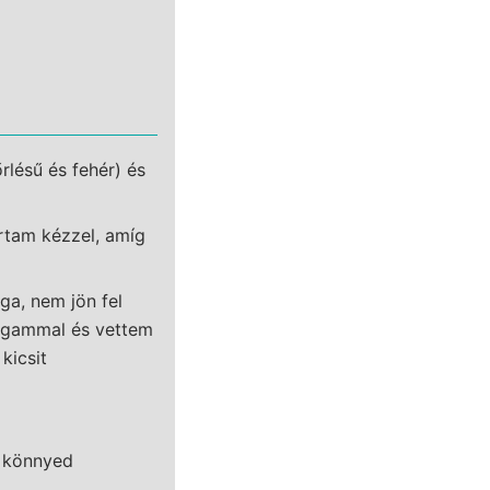
rlésű és fehér) és
rtam kézzel, amíg
ga, nem jön fel
agammal és vettem
kicsit
a könnyed