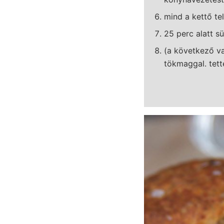
mind a kettő teli
25 perc alatt sü
(a következő va
tökmaggal. tette