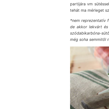
partijára vm sütéssel
tehát ma mérleget sz
*nem reprezentatív 
de akkor lekvárt és 
szódabikarbóna-sütő
még soha semmitől ne