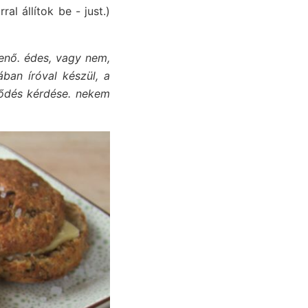
al állítok be - just.)
enő. édes, vagy nem,
ban íróval készül, a
ződés kérdése. nekem