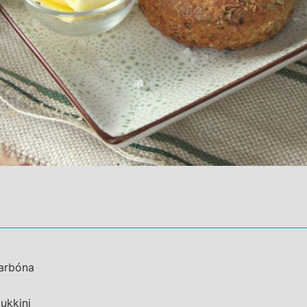
karbóna
ukkini