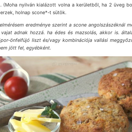
. (Moha nyilván kialázott volna a kerületből, ha 2 üveg borr
erzek, holnap scone*-t sütök.
felmérésem eredménye szerint a scone angolszászéknál m
vajat adnak hozzá. ha édes és mazsolás, akkor is. általá
por-önfelfújó liszt és/vagy kombinációja vallási meggyő
m jött fel, egyébként.