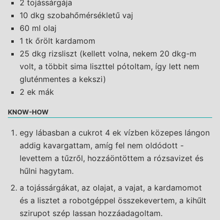
2 tojássárgája
10 dkg szobahőmérsékletű vaj
60 ml olaj
1 tk őrölt kardamom
25 dkg rizsliszt (kellett volna, nekem 20 dkg-m
volt, a többit sima liszttel pótoltam, így lett nem
gluténmentes a kekszi)
2 ek mák
KNOW-HOW
egy lábasban a cukrot 4 ek vízben közepes lángon
addig kavargattam, amíg fel nem oldódott -
levettem a tűzről, hozzáöntöttem a rózsavizet és
hűlni hagytam.
a tojássárgákat, az olajat, a vajat, a kardamomot
és a lisztet a robotgéppel összekevertem, a kihűlt
szirupot szép lassan hozzáadagoltam.