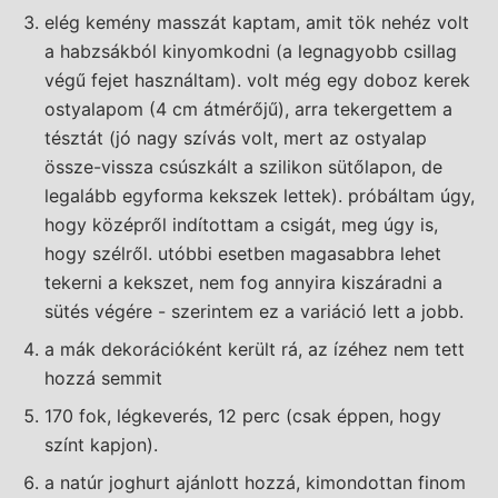
elég kemény masszát kaptam, amit tök nehéz volt
a habzsákból kinyomkodni (a legnagyobb csillag
végű fejet használtam). volt még egy doboz kerek
ostyalapom (4 cm átmérőjű), arra tekergettem a
tésztát (jó nagy szívás volt, mert az ostyalap
össze-vissza csúszkált a szilikon sütőlapon, de
legalább egyforma kekszek lettek). próbáltam úgy,
hogy középről indítottam a csigát, meg úgy is,
hogy szélről. utóbbi esetben magasabbra lehet
tekerni a kekszet, nem fog annyira kiszáradni a
sütés végére - szerintem ez a variáció lett a jobb.
a mák dekorációként került rá, az ízéhez nem tett
hozzá semmit
170 fok, légkeverés, 12 perc (csak éppen, hogy
színt kapjon).
a natúr joghurt ajánlott hozzá, kimondottan finom