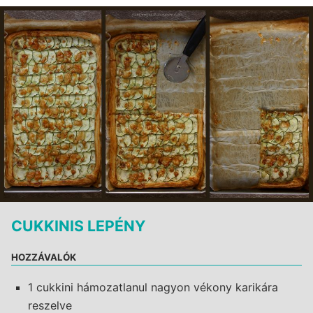
CUKKINIS LEPÉNY
HOZZÁVALÓK
1 cukkini hámozatlanul nagyon vékony karikára
reszelve