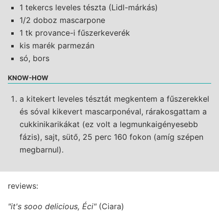
1 tekercs leveles tészta (Lidl-márkás)
1/2 doboz mascarpone
1 tk provance-i fűszerkeverék
kis marék parmezán
só, bors
KNOW-HOW
a kitekert leveles tésztát megkentem a fűszerekkel
és sóval kikevert mascarponéval, rárakosgattam a
cukkinikarikákat (ez volt a legmunkaigényesebb
fázis), sajt, sütő, 25 perc 160 fokon (amíg szépen
megbarnul).
reviews:
"it's sooo delicious, Éci"
(Ciara)