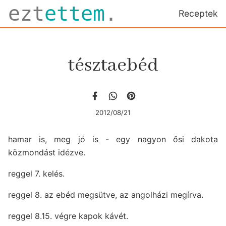
ezt
ettem
.
Receptek
tésztaebéd
2012/08/21
hamar is, meg jó is - egy nagyon ősi dakota
közmondást idézve.
reggel 7. kelés.
reggel 8. az ebéd megsütve, az angolházi megírva.
reggel 8.15. végre kapok kávét.