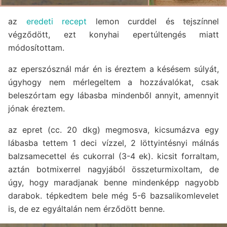
az
eredeti recept
lemon curddel és tejszínnel
végződött, ezt konyhai epertúltengés miatt
módosítottam.
az eperszósznál már én is éreztem a késésem súlyát,
úgyhogy nem mérlegeltem a hozzávalókat, csak
beleszórtam egy lábasba mindenből annyit, amennyit
jónak éreztem.
az epret (cc. 20 dkg) megmosva, kicsumázva egy
lábasba tettem 1 deci vízzel, 2 löttyintésnyi málnás
balzsamecettel és cukorral (3-4 ek). kicsit forraltam,
aztán botmixerrel nagyjából összeturmixoltam, de
úgy, hogy maradjanak benne mindenképp nagyobb
darabok. tépkedtem bele még 5-6 bazsalikomlevelet
is, de ez egyáltalán nem érződött benne.