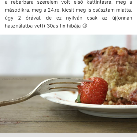
a rebarbara szerelem volt első kattintásra. meg a
másodikra. meg a 24.re. kicsit meg is csúsztam miatta.
úgy 2 órával. de ez nyilván csak az új(onnan
használatba vett) 30as fix hibája 😉