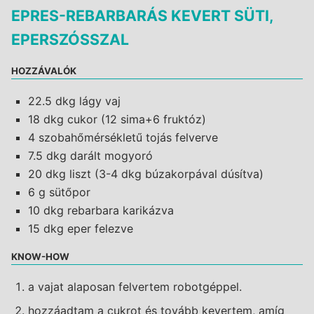
EPRES-REBARBARÁS KEVERT SÜTI,
EPERSZÓSSZAL
HOZZÁVALÓK
22.5 dkg lágy vaj
18 dkg cukor (12 sima+6 fruktóz)
4 szobahőmérsékletű tojás felverve
7.5 dkg darált mogyoró
20 dkg liszt (3-4 dkg búzakorpával dúsítva)
6 g sütőpor
10 dkg rebarbara karikázva
15 dkg eper felezve
KNOW-HOW
a vajat alaposan felvertem robotgéppel.
hozzáadtam a cukrot és tovább kevertem, amíg