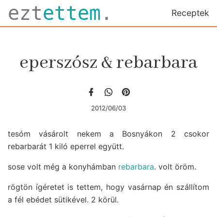
ezt
ettem
.
Receptek
eperszósz & rebarbara
2012/06/03
tesóm vásárolt nekem a Bosnyákon 2 csokor
rebarbarát 1 kiló eperrel együtt.
sose volt még a konyhámban
rebarbara
. volt öröm.
rögtön ígéretet is tettem, hogy vasárnap én szállítom
a fél ebédet sütikével. 2 körül.